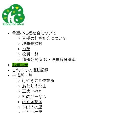
希望の杜福祉会について
希望の杜福祉会について
理事長挨拶
沿革
役員一覧
情報公開 定款・役員報酬基準
お知らせ
これまでの活動記録
事務所一覧
けやき共同作業所
あとりえ北山
工房けやき
杜のどーなつ
けやき茶屋
きぼうの里
ふたばの里