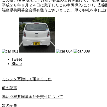
この度、NHK歳末たすけあい募金の交付を受けて、“地域活
平成２８年６月２４日に完了したこの車両導入により、広範
福島県共同募金会様有難うございました。厚く御礼を申し上
Tweet
Share
ミシンを寄贈して頂きました
前の記事
赤い羽根共同募金配分交付について
次の記事